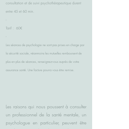
consultation et de suivi psychothérapeutique durent
entre 45 et 60 min.
-
Tarif : 60€
-
Les séances de psychologie ne sont pas prises en charge par
la sécurité sociale, néanmoins les mutuelles remboursent de
plus en plus de séances, rens
eignez-vous auprès de votre
assurance santé.
Une facture pourra vous être remise.
Les raisons qui nous poussent à consulter
un professionnel de la santé mentale, un
psychologue en particulier, peuvent être