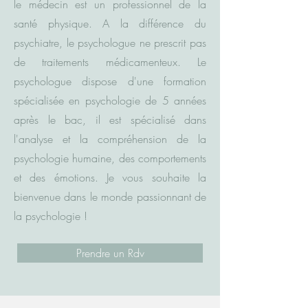
le médecin est un professionnel de la
santé physique. A la différence du
psychiatre, le psychologue ne prescrit pas
de traitements médicamenteux. Le
psychologue dispose d'une formation
spécialisée en psychologie de 5 années
après le bac, il est spécialisé dans
l'analyse et la compréhension de la
psychologie humaine, des comportements
et des émotions. Je vous souhaite la
bienvenue dans le monde passionnant de
la psychologie !
Prendre un Rdv