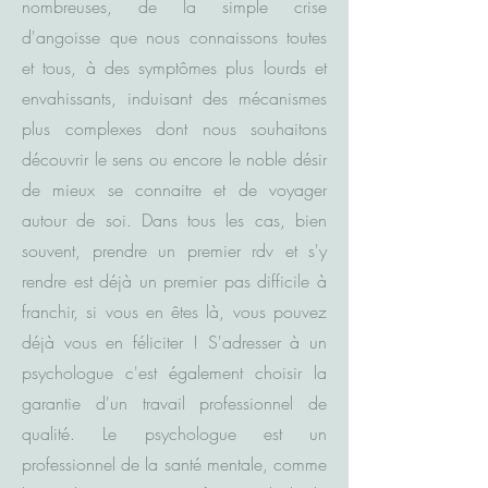
nombreuses, de la simple crise
d'angoisse que nous connaissons toutes
et tous, à des symptômes plus lourds et
envahissants, induisant des mécanismes
plus complexes dont nous souhaitons
découvrir le sens ou encore le noble désir
de mieux se connaitre et de voyager
autour de soi. Dans tous les cas, bien
souvent, prendre un premier rdv et s'y
rendre est déjà un premier pas difficile à
franchir, si vous en êtes là, vous pouvez
déjà vous en féliciter ! S'adresser à un
psychologue c'est également choisir la
garantie d'un travail professionnel de
qualité. Le psychologue est un
professionnel de la santé mentale, comme