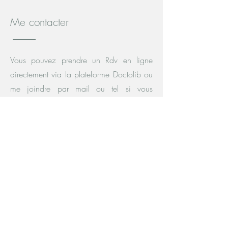
Me contacter
Vous pouvez prendre un Rdv en ligne
directement via la plateforme Doctolib ou
me joindre par mail ou tel si vous
souhaitez un premier contact, c'est parfois
rassurant, n'hésitez pas. A
bientôt !
L'Arbre bleu
25 Rue Adolphe Thiers
13001 Marseille
www.larbrebleumarseille.com
Tél :
06 11 04 66 92
Mail :
nellyvignal.psychologue@gmail.com